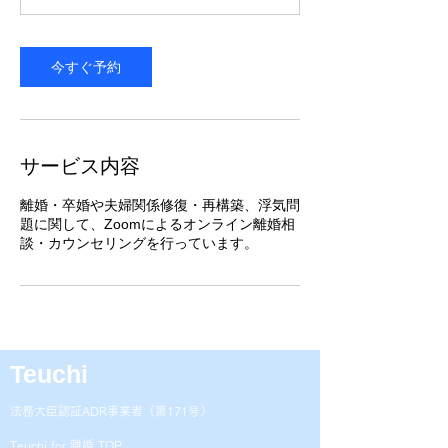
分
今すぐ予約
サービス内容
離婚・卒婚や夫婦関係修復・再構築、浮気問
題に関して、Zoomによるオンライン離婚相
談・カウンセリングを行っています。
Teuchi
法務大臣認証ADR事業者（
第171号）
Teuchi for 離婚 TOP