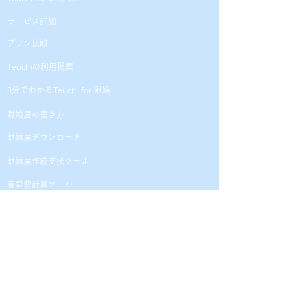
​サービス詳細
プラン比較
Teuchiの利用提案
3分でわかるTeuchi for 離婚
離婚届の書き方
離婚届ダウンロード
離婚届作成支援ツール
養育費計算ツール
​ブログ
利用規約
​重要事項説明
プライバシーポリシー
特定商取引法に基づく表記