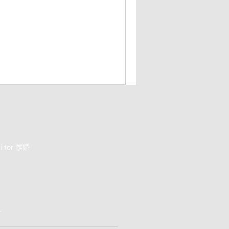
 for 離婚
せ