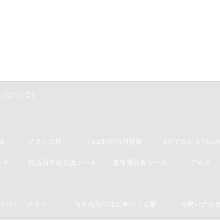
（
第171号）
細
プラン比較
Teuchiの利用提案
3分でわかるTeuchi
ード
離婚届作成支援ツール
養育費計算ツール
​ブログ
イバシーポリシー
特定商取引法に基づく表記
お問い合わ