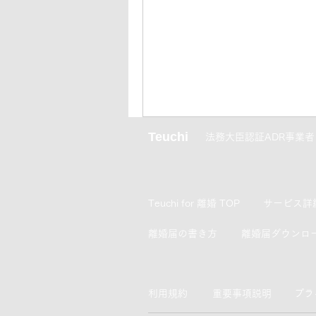
Teuchi
法務大臣認証ADR事業者
Teuchi for 離婚 TOP
​サービス詳
離婚届の書き方
離婚届ダウンロ
利用規約
​重要事項説明
プラ