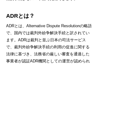
ADRとは？
ADRとは、Alternative Dispute Resolutionの略語
で、国内では裁判外紛争解決手続と訳されてい
ます。ADRは裁判と並ぶ日本の司法サービス
で、裁判外紛争解決手続の利用の促進に関する
法律に基づき、法務省の厳しい審査を通過した
事業者が認証ADR機関としての運営が認められ
ています。
ODRとは？
ODRは、Online Dispute Resolution の略で、オ
ンライン上での紛争解決のことをいいます。近
年急拡大しているデジプラ上の取引について
は、匿名と少額を特徴としていますが、既存の
裁判システムでは取引に伴うトラブルの受け皿
になれないことから、政府はODRの社会実装を
成長戦略に位置付け、現在、法務省を中心とし