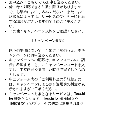
お申込み：
こちら
からお申し込みください。
備 考：対応できる件数に限りがありますの
で、お早めにお申し込みください。また、お申
込状況によっては、サービスの受付を一時休止
する場合がございますので予めご了承くださ
い。
その他：キャンペーン規約をご確認ください。
【キャンペーン規約】
以下の事項について、予めご了承のうえ、本キ
ャンペーンにお申込みください。
キャンペーンへの応募は、申立フォームの「調
停に希望すること」にキャンペーンコードを入
力し、申立内容を送信した時点で完了したもの
とします。
申立フォーム内の「ご利用料金の予想額」に
は、キャンペーンによる割引適用前の料金が表
示されますがご了承ください。
キャンペーンの対象となるサービスは、Teuchi
for 離婚となります（Teuchi for 債権回収や
Teuchi for デジプラ、その他には適用されませ
ん）。
申立料金無料は、相手方への通知方法として[メ
ール・SMS]を選択した場合に適用となります。
[郵送]を選択した場合は3,300円（税込）の費用
がかかります。
[Teuchi スタンダード]については、事前相談割